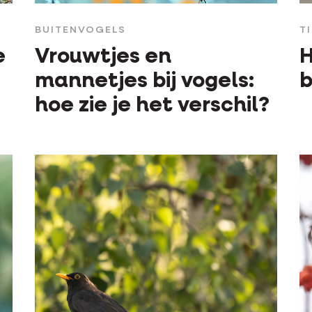
BUITENVOGELS
T
e
Vrouwtjes en
H
mannetjes bij vogels:
b
hoe zie je het verschil?