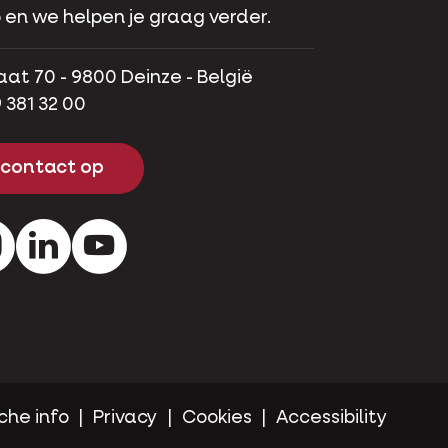
 en we helpen je graag verder.
aat 70 - 9800 Deinze - België
 381 32 00
contact op
ok
Instagram
LinkedIn
Youtube
che info
Privacy
Cookies
Accessibility