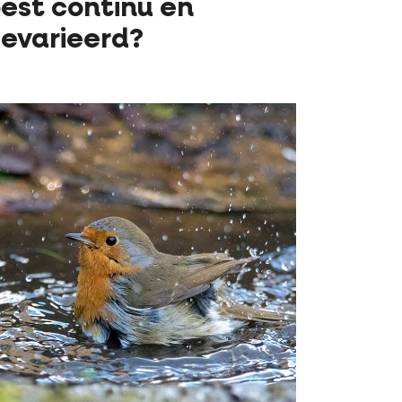
est continu en
evarieerd?