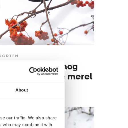
OORTEN
0 dingen die je nog
iet wist over de merel
About
se our traffic. We also share
ers who may combine it with