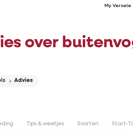
My Versele
ies over buitenvo
ls
Advies
eding
Tips & weetjes
Soorten
Start-T