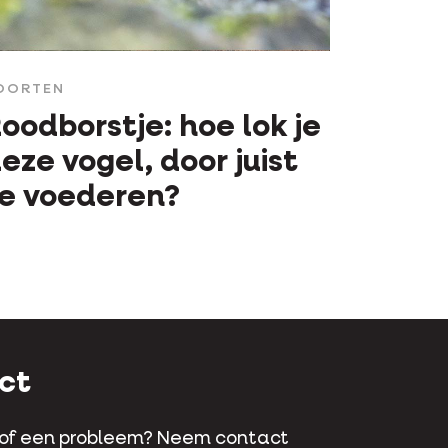
OORTEN
oodborstje: hoe lok je
eze vogel, door juist
e voederen?
ct
 of een probleem? Neem contact