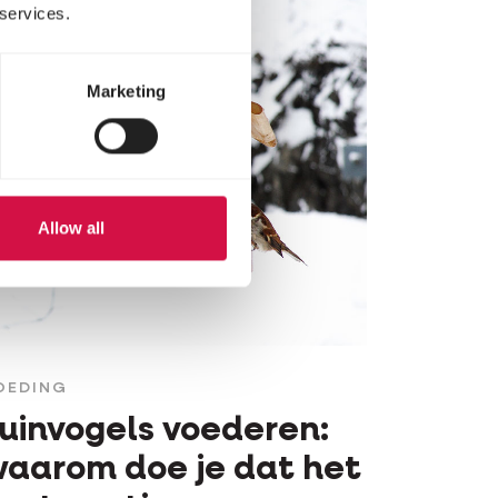
 services.
Marketing
Allow all
OEDING
uinvogels voederen:
aarom doe je dat het