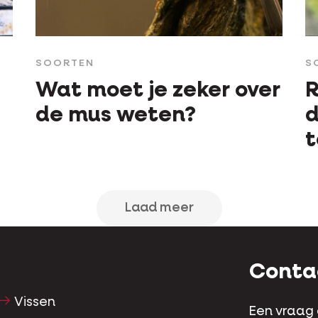
SOORTEN
S
Wat moet je zeker over
R
de mus weten?
d
t
Laad meer
Conta
Vissen
Een vraag