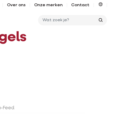
Over ons
Onze merken
Contact
Wat zo
gels
o-Feed