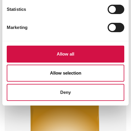
Statistics
Marketing
Allow all
SHOW
Allow selection
Standard Beierse Parels
Mengeling met maïs, zonder tarwe
Deny