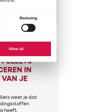
 services.
Marketing
Allow all
PELLETS
EREN IN
 VAN JE
llets weet je dat
edingsstoffen
ig heeft.