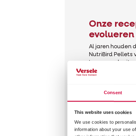
Onze rec
evolueren
Al jaren houden 
NutriBird Pellets
Laga vogels vita
lijn met ons
duurzaamheids
vervangen we nu
Consent
kleurstoffen bin
NutriBird Pellet
natuurlijke alte
This website uses cookies
We use cookies to personalis
information about your use of
lees meer