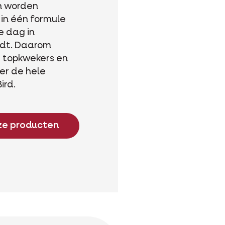
n worden
n één formule
ke dag in
udt. Daarom
e topkwekers en
er de hele
ird.
ze producten