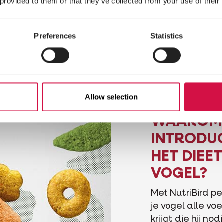
 provided to them or that they’ve collected from your use of their
Preferences
Statistics
Allow selection
WAAROM 
INTRODUC
HET DIEET
VOGEL?
Met NutriBird pe
je vogel alle vo
krijgt die hij nod