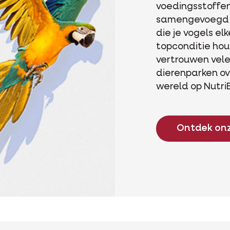
voedingsstoffe
samengevoegd i
die je vogels el
topconditie ho
vertrouwen vel
dierenparken ov
wereld op NutriB
Ontdek on