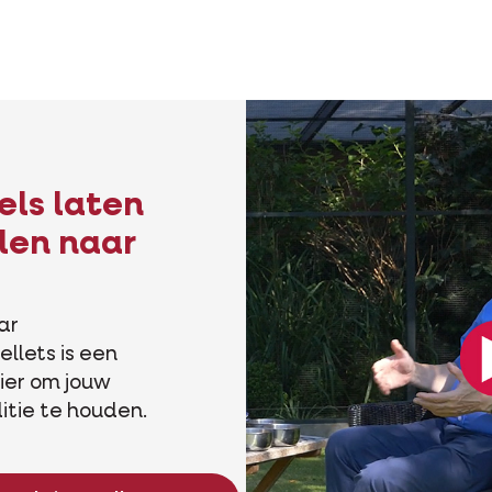
els laten
len naar
ar
llets is een
ier om jouw
itie te houden.