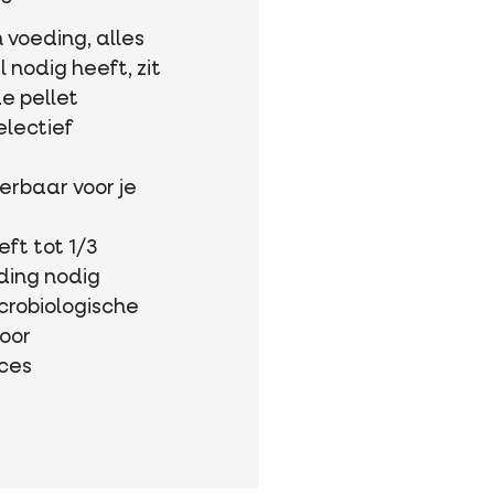
n voeding, alles
 nodig heeft, zit
de pellet
lectief
erbaar voor je
eft tot 1/3
ding nodig
crobiologische
door
oces