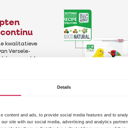
epten
 continu
de kwalitatieve
 van Versele-
al én gezond.
In
engagement
 ook de huidige
Details
nen de
s door meer
rnatieven.
e content and ads, to provide social media features and to analy
 our site with our social media, advertising and analytics partn