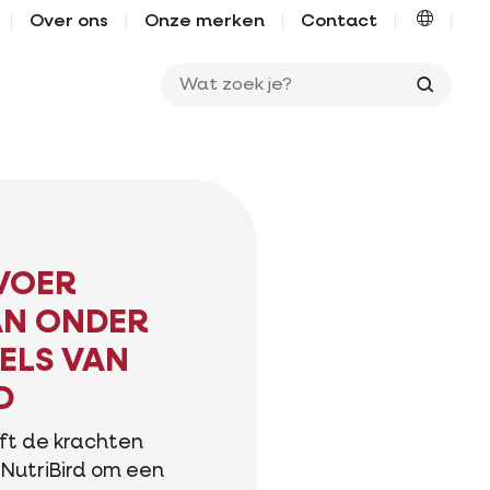
Over ons
Onze merken
Contact
Wat zo
VOER
N ONDER
ELS VAN
D
eft de krachten
NutriBird om een