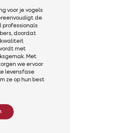
g voor je vogels
vereenvoudigt de
l professionals
bbers, doordat
kwaliteit
wordt met
iksgemak. Met
zorgen we ervoor
ke levensfase
om ze op hun best
n