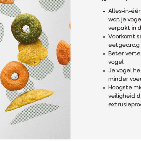
Alles-in-éé
wat je vogel
verpakt in 
Voorkomt se
eetgedrag
Beter verte
vogel
Je vogel he
minder voe
Hoogste mi
veiligheid 
extrusiepr