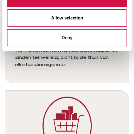
Allow selection
Een wereldwijd partnernetwerk
Deny
We werken samen met partners in bijna 100
landen ter wereld, dicht bij de thuis van
elke huisdiereigenaar.