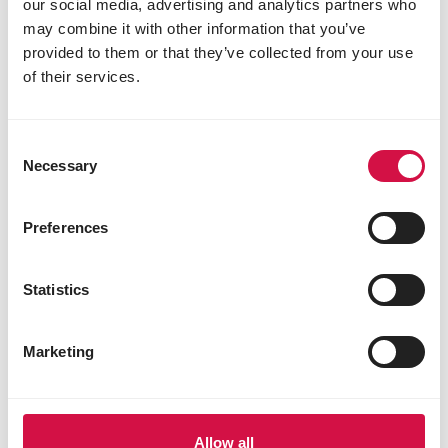
our social media, advertising and analytics partners who
may combine it with other information that you’ve
provided to them or that they’ve collected from your use
of their services.
Marktleider in onze categorieën
Consent
We zijn marktleider én expert in
Necessary
Selection
verschillende diercategorieën, zoals
vogels, duiven en kleine dieren.
Preferences
Statistics
Marketing
Allow all