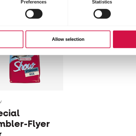
Preferences
Statistics
e
zonder tarwe
Allow selection
W
ecial
mbler-Flyer
x