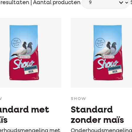
resultaten |
Aantal producten
W
SHOW
andard met
Standard
ïs
zonder maïs
rhoudsmengeling met
Onderhoudsmengelin