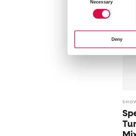
Necessary
Selection
tarw
Deny
SHO
Sp
Tu
Mi