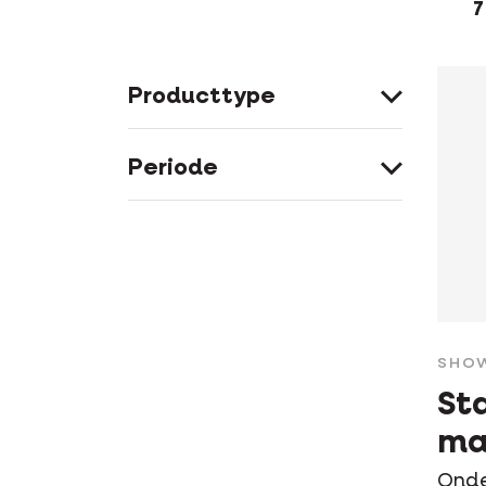
7
Producttype
Periode
SHO
St
ma
Onde