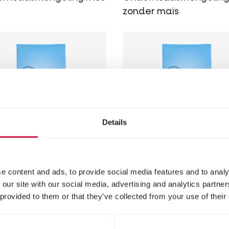
zonder maïs
Details
e content and ads, to provide social media features and to analy
W
SHOW
 our site with our social media, advertising and analytics partn
andard
Standard
 provided to them or that they’ve collected from your use of their
ningsparels
Beierse Parel
eling zonder maïs en
Mengeling met maïs,