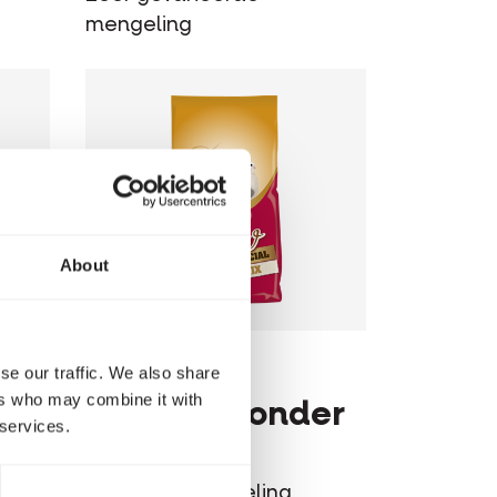
mengeling
About
se our traffic. We also share
SHOW
ers who may combine it with
Plus I.C.⁺ zonder
 services.
s
maïs
Volledige mengeling