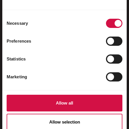
Watervogels
Sportduiven
Consent
Necessary
Sierduiven
Selection
Knaagdieren
Preferences
Konijnen
Fretten
Statistics
Vissen
Marketing
Reptielen
Honden
Katten
Allow all
Hoenders
Allow selection
Paarden