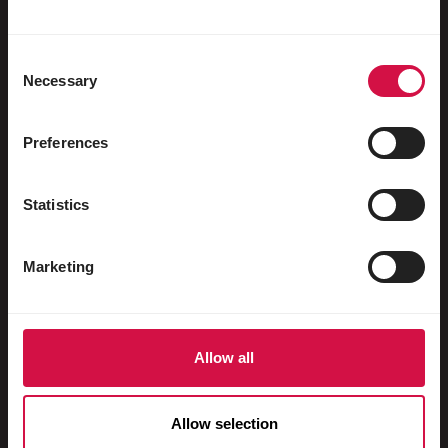
Watervogels
Sportduiven
Consent
Necessary
Sierduiven
Selection
Knaagdieren
Preferences
Konijnen
Fretten
Statistics
Vissen
Marketing
Reptielen
Honden
Katten
Allow all
Hoenders
Allow selection
Paarden