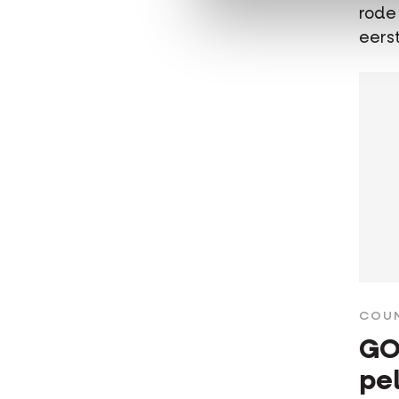
rode
eerst
COUN
GO
pe