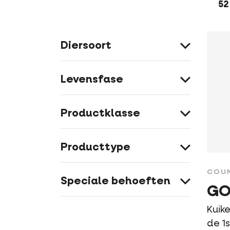
52
Diersoort
Levensfase
Productklasse
Producttype
COUN
Speciale behoeften
GO
Kuik
de 1s