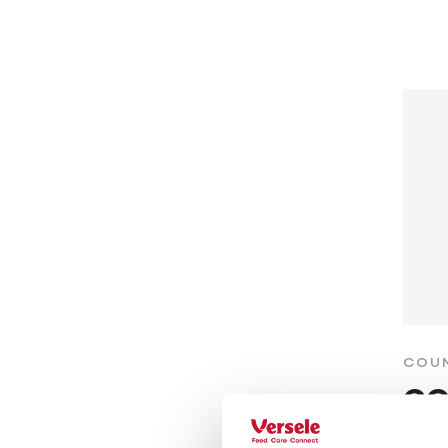
COUN
GO
Star