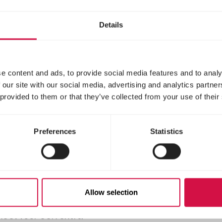
eken
tot het eerste ei
Details
e content and ads, to provide social media features and to analy
 our site with our social media, advertising and analytics partn
 provided to them or that they’ve collected from your use of their
Preferences
Statistics
TRY'S BEST
COUNTRY'S BEST
LD 4 RED
GOLD 4 mash
Allow selection
sh
Legmeel vanaf het eer
ei
eel voor een extra