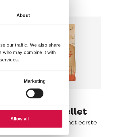
tot het eerste ei
About
se our traffic. We also share
ers who may combine it with
 services.
Marketing
COUNTRY'S BEST
GOLD 4 pellet
Allow all
ste
Legkorrel vanaf het eerste
ei