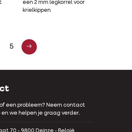
t
een 2 mm legkorrel voor
krielkippen
5
ct
 of een probleem? Neem contact
 en we helpen je graag verder.
aat 70 - 9800 Deinze - België