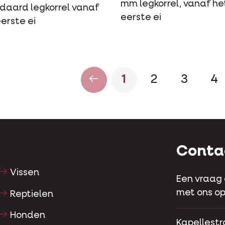
mm legkorrel, vanaf he
daard legkorrel vanaf
eerste ei
erste ei
1
2
3
4
Conta
Vissen
Een vraag
met ons op
Reptielen
Honden
Kapellestr