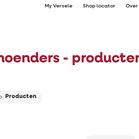
My Versele
Shop locator
Over
hoenders - producte
Producten