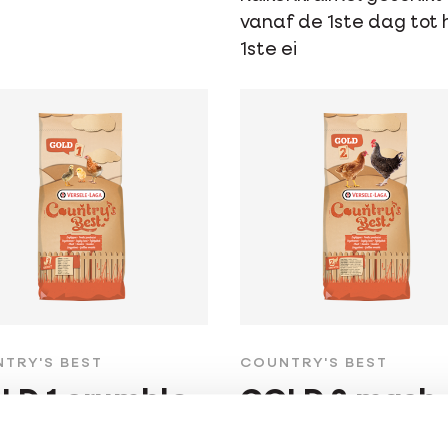
vanaf de 1ste dag tot 
1ste ei
TRY'S BEST
COUNTRY'S BEST
LD 1 crumble
GOLD 2 mash
tkruimel voor de eerste
Groeimeel vanaf 11 we