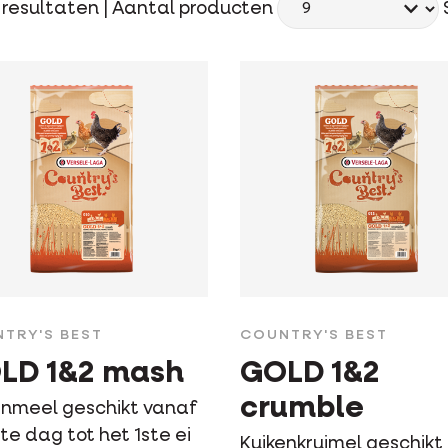
resultaten |
Aantal producten
TRY'S BEST
COUNTRY'S BEST
LD 1&2 mash
GOLD 1&2
crumble
enmeel geschikt vanaf
te dag tot het 1ste ei
Kuikenkruimel geschikt