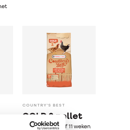
het
COUNTRY'S BEST
GOLD 2 pellet
ken
Groeikorrel vanaf 11 weken