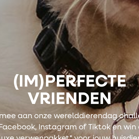
(IM)PERFECTE
VRIENDEN
mee aan onze werelddierendag chal
Facebook, Instagram of Tiktok en win
luxe verwenpakket* voor jouw huisdie