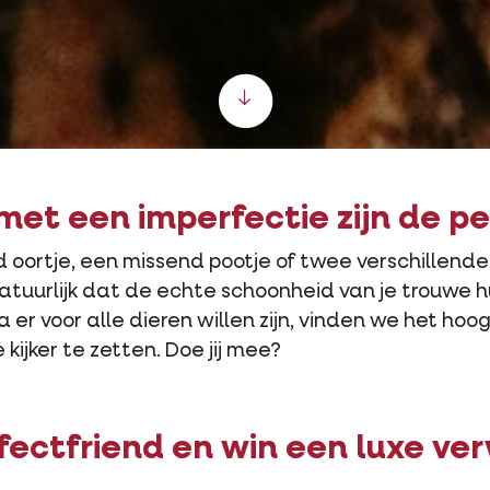
Scroll down
met een imperfectie zijn de p
oortje, een missend pootje of twee verschillende 
natuurlijk dat de echte schoonheid van je trouwe hu
er voor alle dieren willen zijn, vinden we het hoog 
 kijker te zetten. Doe jij mee?
fectfriend en win een luxe ve