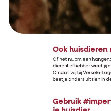
Ook huisdieren 
Of het nu om een hangend 
dierenliefhebber weet jij 
Omdat wij bij Versele-Laga 
beetje anders uitzien in de
Gebruik #imper
je huisdier