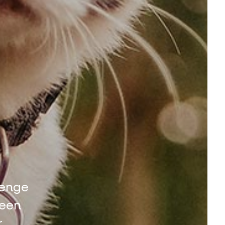
lenge
 een
r