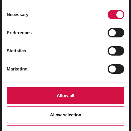
Sportduiven
Consent
Necessary
Selection
Sierduiven
Knaagdieren
Preferences
Konijnen
Fretten
Statistics
Vissen
Marketing
Reptielen
Honden
Katten
Allow all
Hoenders
Paarden
Allow selection
Herbivoren