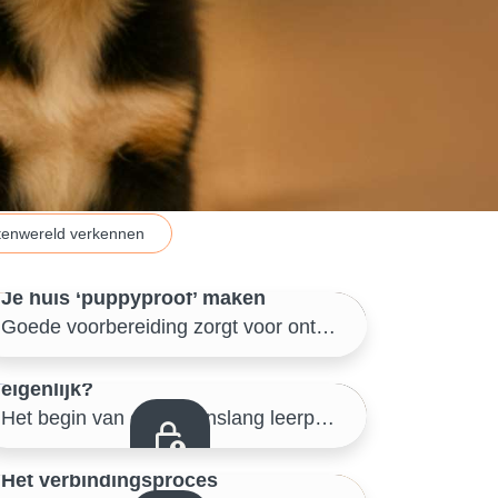
tenwereld verkennen
3/46
Je huis ‘puppyproof’ maken
6/46
Voorbereiding – puppy proofen
Goede voorbereiding zorgt voor ontspannen start
Socialiseren, wat is dat nu
eigenlijk?
Voorbereiding – puppy proofen
Het begin van een levenslang leerproces
9/46
Het verbindingsproces