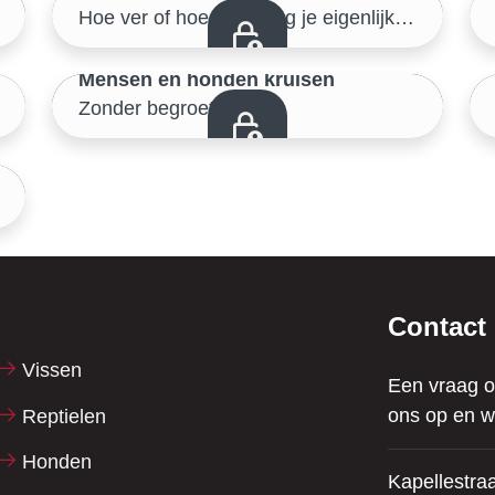
Samen de buitenwereld verkennen
Hoe ver of hoe lang mag je eigenlijk wandelen met een jonge pup?
44/46
Mensen en honden kruisen
Zonder begroeting
Samen de buitenwereld verkennen
Contact
Vissen
Een vraag o
ons op en w
Reptielen
Honden
Kapellestraa