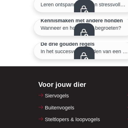
Samen de buitenwereld verkennen
Leren ontspannen in een stressvolle situatie
43/46
Kennismaken met andere honden
Wanneer en hoe elkaar begroeten?
Samen de buitenwereld verkennen
46/46
De drie gouden regels
Samen de buitenwereld verkennen
In het succesvol opvoeden van een puppy
Voor jouw dier
Siervogels
Buitenvogels
Steltlopers & loopvogels