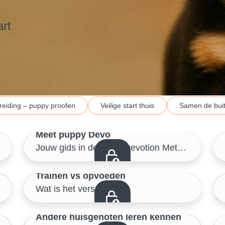
art
reiding – puppy proofen
Veilige start thuis
Samen de bui
2/46
Meet puppy Devo
Wie is Elke Boxoen?
Jouw gids in de Dogz Devotion Methode
5/46
Trainen vs opvoeden
Wat is het verschil?
Voorbereiding – puppy proofen
8/46
Andere huisgenoten leren kennen