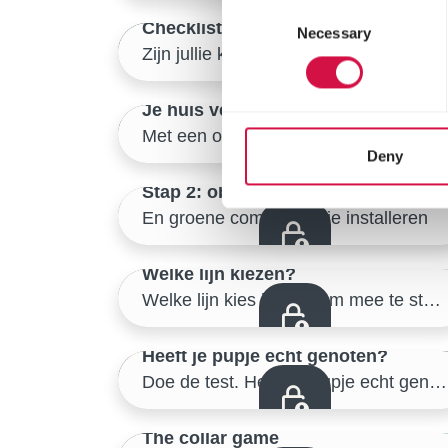
Consent
Checklist
Necessary
Selection
Veilige start thuis
Zijn jullie klaar om samen de wijde wereld te verkennen?
28/46
Je huis verlaten
Met een ontspannen hond
Samen de buitenwereld verkennen
31/46
Deny
Stap 2: observeren
En groene communicatie installeren
Samen de buitenwereld verkennen
34/46
Welke lijn kiezen?
Samen de buitenwereld verkennen
Welke lijn kies je best om mee te starten?
37/46
Heeft je pupje echt genoten?
Samen de buitenwereld verkennen
Doe de test. Heeft je pupje echt genoten van de wandeling?
40/46
The collar game