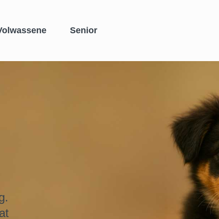
Volwassene
Senior
g.
at