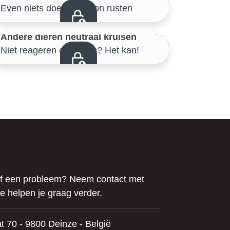
Even niets doen, gewoon rusten
Samen de buitenwereld verkennen
45/46
Andere dieren neutraal kruisen
Niet reageren op katten? Het kan!
Samen de buitenwereld verkennen
f een probleem? Neem contact met
e helpen je graag verder.
t 70 - 9800 Deinze - België