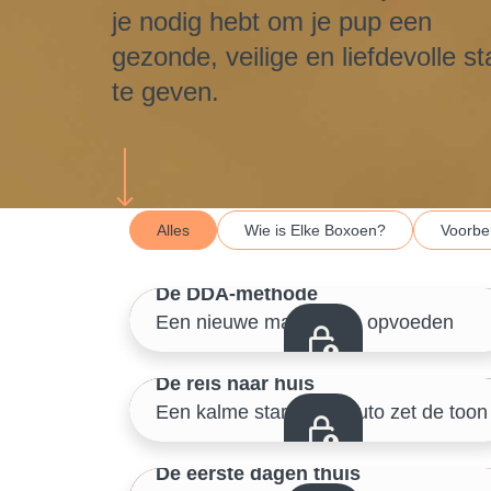
je nodig hebt om je pup een
gezonde, veilige en liefdevolle st
te geven.
Scroll down
Alles
Wie is Elke Boxoen?
Voorbe
1/46
De DDA-methode
Een nieuwe manier van opvoeden
Wie is Elke Boxoen?
4/46
De reis naar huis
Een kalme start in de auto zet de toon
Voorbereiding – puppy proofen
7/46
De eerste dagen thuis