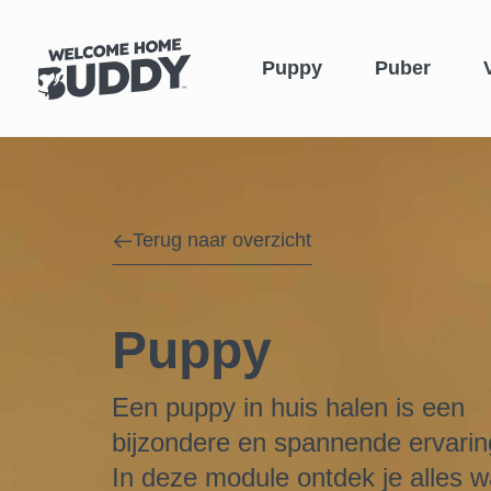
Puppy
Puber
Terug naar overzicht
Puppy
Een puppy in huis halen is een
bijzondere en spannende ervarin
In deze module ontdek je alles w