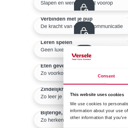
Slapen en wennen staat voorop
Veilige start thuis
10/46
Verbinden met je pup
De kracht van groene communicatie
Veilige start thuis
13/46
Leren spelen
Geen luxe maar een noodzaak
Veilige start thuis
16/46
Eten geven aan je pup
Zo voorkom je baknijd
Veilige start thuis
Consent
19/46
Zindelijkheidstraining
This website uses cookies
Veilige start thuis
Zo leer je je pup buiten zijn behoefte doen
22/46
We use cookies to personalis
information about your use of
Bijterige, vervelende pup?
other information that you’ve
Zo herken en help je overprikkeling
Veilige start thuis
25/46