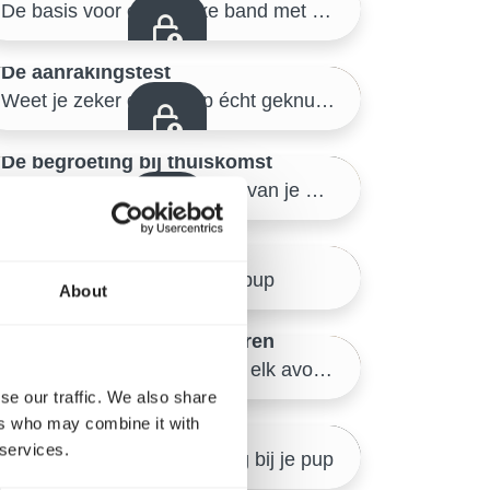
Veilige start thuis
De basis voor een sterke band met je pup
12/46
De aanrakingstest
Veilige start thuis
Weet je zeker dat je pup écht geknuffeld wil worden?
15/46
De begroeting bij thuiskomst
Veilige start thuis
Hoe voorkom je opspringen van je pup?
18/46
Alleen leren zijn
Een grote uitdaging voor je pup
Veilige start thuis
About
21/46
Harnas en halsband aanleren
Veilige start thuis
Zo begin je ontspannen aan elk avontuur
24/46
se our traffic. We also share
ers who may combine it with
Wachten en delen
 services.
De sleutel tot zelfbeheersing bij je pup
Veilige start thuis
27/46