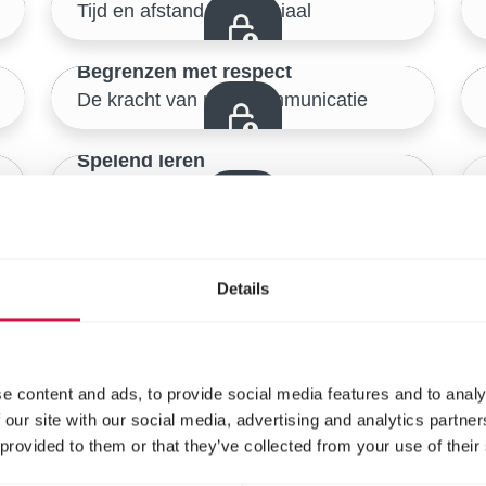
Tijd en afstand zijn cruciaal
Veilige start thuis
11/46
Begrenzen met respect
De kracht van rode communicatie
Veilige start thuis
14/46
Spelend leren
De eerste training, een spel!
Veilige start thuis
17/46
Loslaten met de ICE-oefening
Veilige start thuis
Leer je pup (gevaarlijke) voorwerpen los te laten
Details
20/46
Benchtraining
Veilige start thuis
Zo maak je van de bench een veilige rustplek
23/46
e content and ads, to provide social media features and to analy
 our site with our social media, advertising and analytics partn
Verzorgingstechnieken
 provided to them or that they’ve collected from your use of their
Veilige start thuis
Samen leren borstelen, nagels knippen en meer
26/46