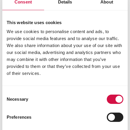
Consent
Details
About
Opti Life
This website uses cookies
Een complete, uitgebalanceerde en
hypoallergene brok.
We use cookies to personalise content and ads, to
Aangepast aan de noden van jouw hond:
provide social media features and to analyse our traffic.
van pup tot senior, mini tot maxi, normaal
We also share information about your use of our site with
tot uiterst gevoelig.
our social media, advertising and analytics partners who
Glutenvrij: 0% mais en tarwe, uitsluitend
may combine it with other information that you’ve
met rijst.
provided to them or that they’ve collected from your use
of their services.
Ontdek onze producten
Consent
Necessary
Selection
Preferences