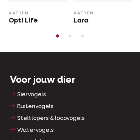
KATTEN
KATTEN
Opti Life
Lara
Voor jouw dier
Siervogels
Buitenvogels
Steltlopers & loopvogels
Watervogels