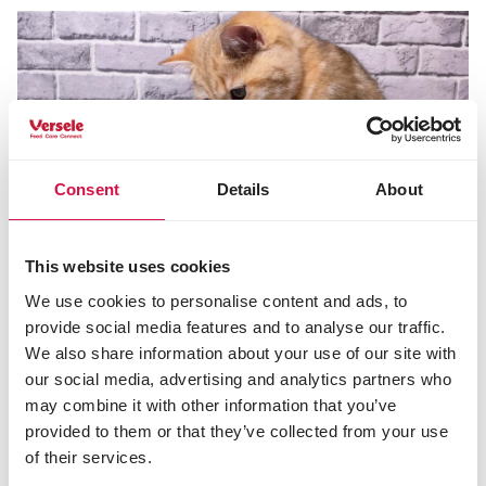
Consent
Details
About
This website uses cookies
We use cookies to personalise content and ads, to
provide social media features and to analyse our traffic.
We also share information about your use of our site with
KATTEN
our social media, advertising and analytics partners who
Hoe help je je kat afkoelen bij warm
may combine it with other information that you’ve
weer in de zomer?
provided to them or that they’ve collected from your use
of their services.