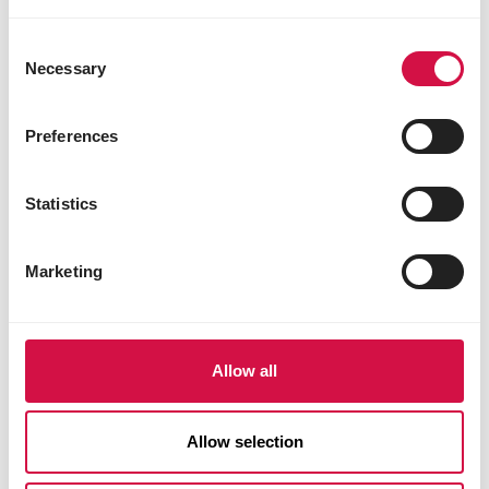
Consent
Necessary
Selection
Preferences
Statistics
Marketing
KATTEN
Allow all
Haarballen bij je kat: wat moet je
weten en hoe kun je helpen?
Allow selection