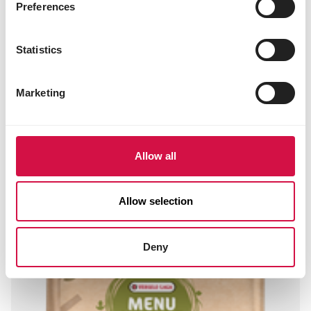
Preferences
vetgehalte 8%
ruwe as 2,5%
ruwe celstof 6%
Statistics
Marketing
Andere bezoekers bekeken ook:
Allow all
Allow selection
Deny