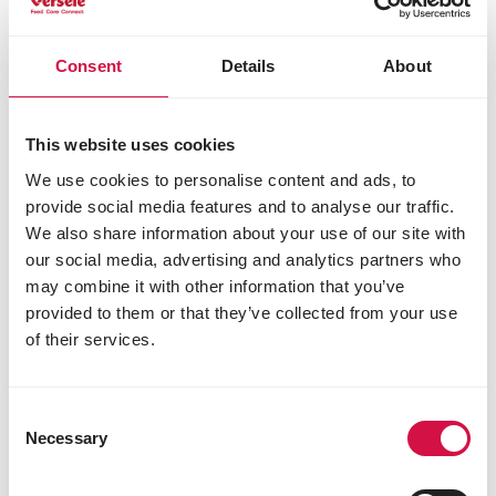
Consent
Details
About
Productinfo
Gebruiksaanwijzing
Bestanddelen
This website uses cookies
Samenstelling
We use cookies to personalise content and ads, to
gebroken maïs
provide social media features and to analyse our traffic.
tarwe
We also share information about your use of our site with
millet
our social media, advertising and analytics partners who
zonnepitten
milo
may combine it with other information that you’ve
kanariezaad
provided to them or that they’ve collected from your use
boekweit
of their services.
pinda's (aardnoten)
lijnzaad
panis
Consent
Necessary
Selection
Analytische bestanddelen
eiwit 10%