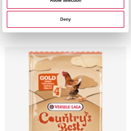
Allow selection
2a161b luteïnerijk extract 3,7 mg
Deny
Andere bezoekers bekeken ook: