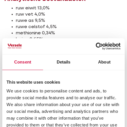
ruw eiwit 13,0%
ruw vet 4,0%
ruwe as 9,5%
ruwe celstof 4,5%
methionine 0,34%
lysine 0,65%
fosfor 0,50%
calcium 2,50%
natrium 0,20%
Consent
Details
About
Toevoegingsmiddelen/kg
Nutritionele toevoegingsmiddelen
This website uses cookies
3a672a vitamine A 10000 IE
We use cookies to personalise content and ads, to
3a671 vitamine D3 2500 IE
provide social media features and to analyse our traffic.
3a700i vitamine E (all-rac-alfa-
We also share information about your use of our site with
tocoferylacetaat) 30 mg
our social media, advertising and analytics partners who
3b103 ijzer (ijzer(II)sulfaat-monohydraat) 30 mg
may combine it with other information that you’ve
3b202 jodium (calciumjodaat, watervrij) 2,00
mg
provided to them or that they’ve collected from your use