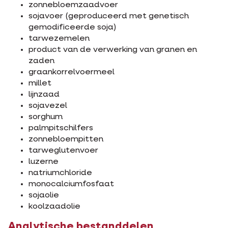
zonnebloemzaadvoer
sojavoer (geproduceerd met genetisch
gemodificeerde soja)
tarwezemelen
product van de verwerking van granen en
zaden
graankorrelvoermeel
millet
lijnzaad
sojavezel
sorghum
palmpitschilfers
zonnebloempitten
tarweglutenvoer
luzerne
natriumchloride
monocalciumfosfaat
sojaolie
koolzaadolie
Analytische bestanddelen