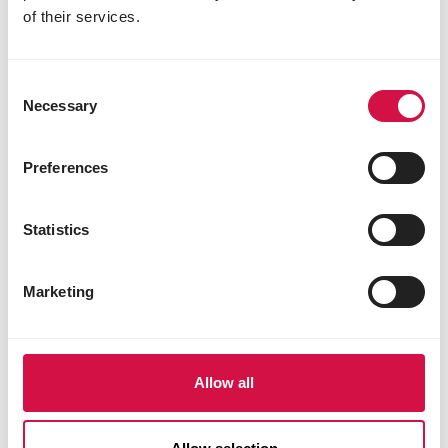
3b405 koper (koper(II)sulfaat-pentahydraat) 10
of their services.
mg
3b502 mangaan (mangaan(II)oxide) 75 mg
3b603 zink (zinkoxide) 70 mg
Consent
3b801 selenium (natriumseleniet) 0,30 mg
Necessary
Selection
Zoötechnische toevoegingsmiddelen
Preferences
4a32 6-fytase (EC 3.1.3.26) 500 FTU
4a1617 endo-1,4-β-xylanase (EC 3.2.1.8) 1500
EPU
Statistics
Technologische toevoegingsmiddelen
1b310 propylgallaat 5 mg
Marketing
E321 butylhydroxytolueen (BHT) 11 mg
1g562 sepioliet 900 mg
1a330 citroenzuur 14 mg
1k284 ammonium propionaat 720 mg
Allow all
Sensoriële toevoegingsmiddelen
2a161g canthaxanthine 1,8 mg