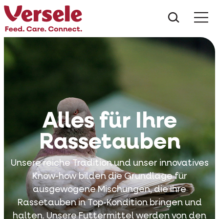
Was suc
Alles für Ihre
Rassetauben
Unsere reiche Tradition und unser innovatives
Know-how bilden die Grundlage für
ausgewogene Mischungen, die Ihre
Rassetauben in Top-Kondition bringen und
halten. Unsere Futtermittel werden von den