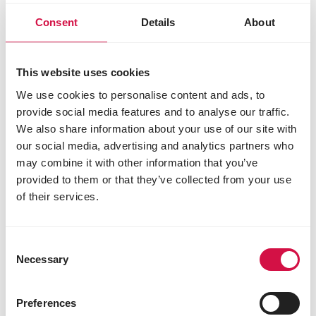
Consent
Details
About
This website uses cookies
We use cookies to personalise content and ads, to
provide social media features and to analyse our traffic.
We also share information about your use of our site with
our social media, advertising and analytics partners who
may combine it with other information that you’ve
RASSETAUBEN
provided to them or that they’ve collected from your use
Wie wählen Sie das beste Futter für
of their services.
Ihre Ziertauben aus?
Consent
Necessary
Selection
Vorher
Näc
unsere Marken
Preferences