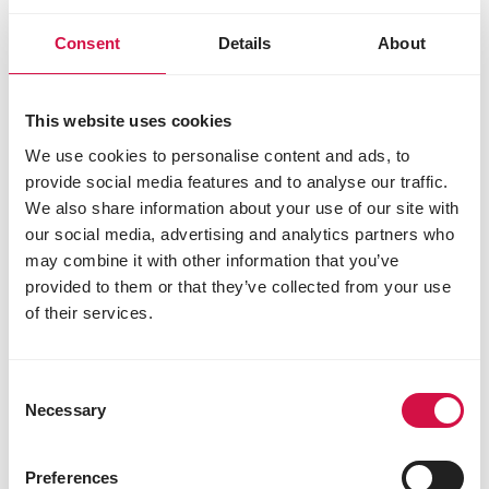
Consent
Details
About
This website uses cookies
We use cookies to personalise content and ads, to
provide social media features and to analyse our traffic.
We also share information about your use of our site with
our social media, advertising and analytics partners who
may combine it with other information that you’ve
RASSETAUBEN
provided to them or that they’ve collected from your use
Wie wählen Sie das beste Futter für
of their services.
Ihre Ziertauben aus?
Consent
Necessary
Selection
Vorher
Näc
unsere Marken
Preferences