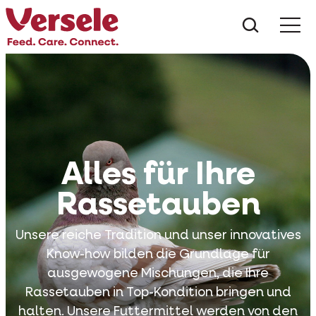
Was suc
Alles für Ihre
Rassetauben
Unsere reiche Tradition und unser innovatives
Know-how bilden die Grundlage für
ausgewogene Mischungen, die Ihre
Rassetauben in Top-Kondition bringen und
halten. Unsere Futtermittel werden von den