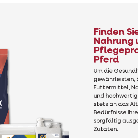
Finden Sie
Nahrung 
Pflegepro
Pferd
Um die Gesundhe
gewährleisten, 
Futtermittel, 
und hochwertig
stets an das Alt
Bedürfnisse Ihre
sorgfältig aus
Zutaten.