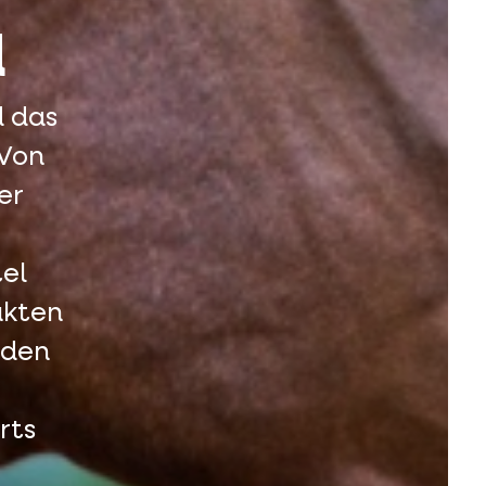
d
d das
 Von
er
el
ukten
rden
rts