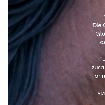
Die 
Glü
d
F
zusa
bri
ve