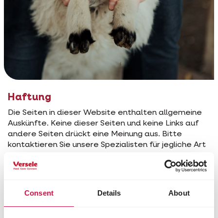
Haftung
Die Seiten in dieser Website enthalten allgemeine
Auskünfte. Keine dieser Seiten und keine Links auf
andere Seiten drückt eine Meinung aus. Bitte
kontaktieren Sie unsere Spezialisten für jegliche Art
von Beratung. Der Leser dieser Seiten ist der
einzige Zuständige für irgendwelche Entscheidung.
Wir übernehmen keine Verantwortung für
Unvollständigkeiten, Ungenauigkeiten oder Irrtümer
Consent
Details
About
auf dieser Website.