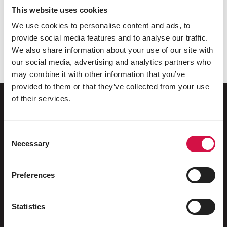
This website uses cookies
Links
We use cookies to personalise content and ads, to
Unsere Website enthält Links an andere Sites. Wir
provide social media features and to analyse our traffic.
sind der Meinung, dass diese Links interessant sind;
We also share information about your use of our site with
können aber nicht den Inhalt oder die Verfügbarkeit
our social media, advertising and analytics partners who
dieser Websites garantieren.
may combine it with other information that you’ve
provided to them or that they’ve collected from your use
of their services.
Für Ihr Tier
Consent
Necessary
Selection
Ziervögel
Freilebende Vögel
Preferences
Stelzenläufer & Laufvögel
Statistics
Wasservögel