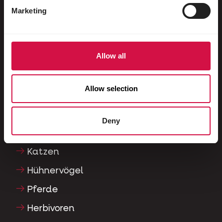
Brieftauben
Marketing
Rassetauben
Nagetiere
Allow all
Kaninchen
Frettchen
Allow selection
Fische
Reptilien
Deny
Hunde
Katzen
Hühnervögel
Pferde
Herbivoren