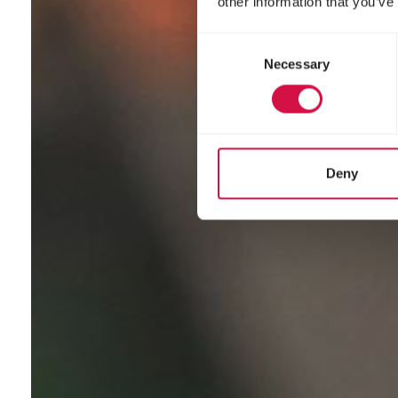
other information that you’ve
Consent
Necessary
Selection
Deny