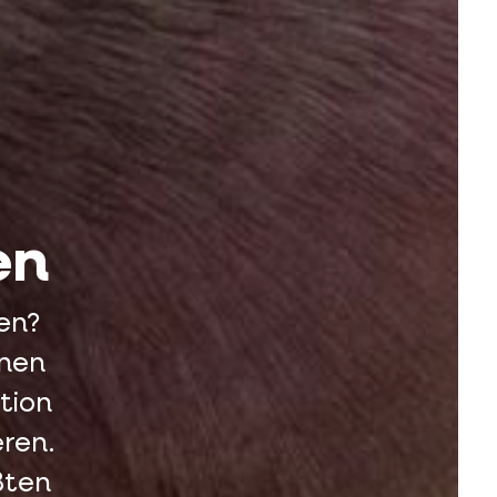
en
en?
enen
tion
ren.
ßten