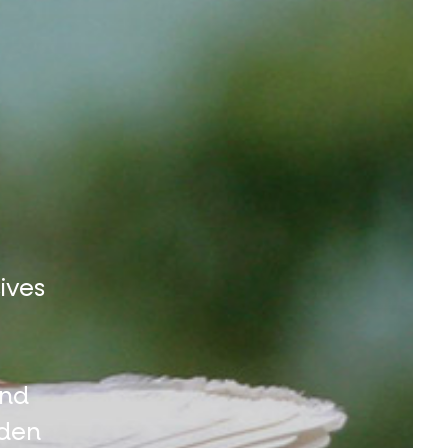
ives
und
 den