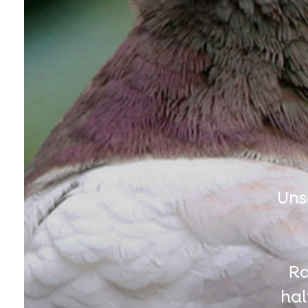
Uns
Ra
hal