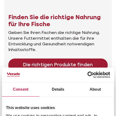
Finden Sie die richtige Nahrung
für Ihre Fische
Geben Sie Ihren Fischen die richtige Nahrung.
Unsere Futtermittel enthalten die für ihre
Entwicklung und Gesundheit notwendigen
Inhaltsstoffe.
Die richtigen Produkte finden
Beratung für Ihr Tier
Consent
Details
About
This website uses cookies
We use cookies to personalise content and ads, to