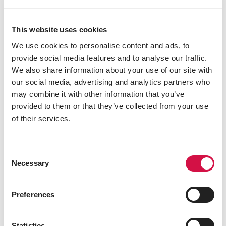
HUNDE
Geben Sie Ihrem Welpen den besten
This website uses cookies
Schutz für einen perfekten Start ins
We use cookies to personalise content and ads, to
Leben
provide social media features and to analyse our traffic.
We also share information about your use of our site with
our social media, advertising and analytics partners who
may combine it with other information that you’ve
provided to them or that they’ve collected from your use
of their services.
Consent
Necessary
Selection
Preferences
Statistics