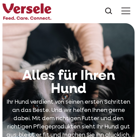
Was suc
Alles für Ihren
Hund
Ihr Hund verdient von seinen ersten Schritten
an das Beste. Und wir helfen Ihnen gerne
dabei. Mit dem richtigen Futter und den
richtigen Pflegeprodukten sieht Ihr Hund gut
aus, bleibt er fit und machen Sie ihn glücklich.