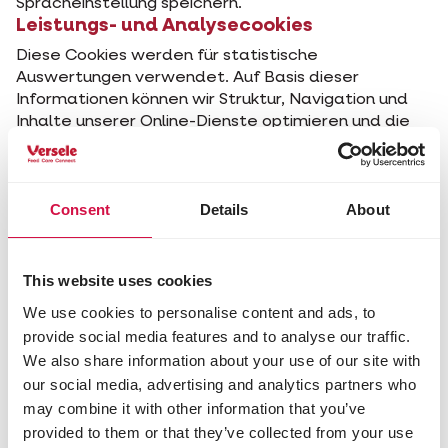
Spracheinstellung speichern.
Leistungs- und Analysecookies
Diese Cookies werden für statistische
Auswertungen verwendet. Auf Basis dieser
Informationen können wir Struktur, Navigation und
Inhalte unserer Online-Dienste optimieren und die
Benutzerfreundlichkeit allgemein verbessern.
Third-party-Cookies
Unsere Webseiten enthalten auch Elemente von
Consent
Details
About
anderen Dritten, wie z.B. Social-Media-Buttons und
Videodienste.
This website uses cookies
Wie lange halten Cookies?
We use cookies to personalise content and ads, to
Temporäre Cookies
provide social media features and to analyse our traffic.
Temporäre Cookies werden temporär in Ihrem
We also share information about your use of our site with
Browser oder Ihrer Anwendung gespeichert. Sobald
our social media, advertising and analytics partners who
Sie Ihren Browser oder Ihre Anwendung schließen
may combine it with other information that you’ve
und verlassen, werden die Cookies gelöscht.
provided to them or that they’ve collected from your use
Permanente Cookies