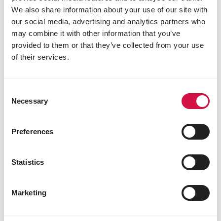
We also share information about your use of our site with
our social media, advertising and analytics partners who
may combine it with other information that you’ve
provided to them or that they’ve collected from your use
of their services.
Tipps & Wissenswertes
Consent
Necessary
Selection
Welche Hühnerrassen sollte ich halten, um viele Eier
zu bekommen?
Preferences
Tipps & Wissenswertes
Statistics
Marketing