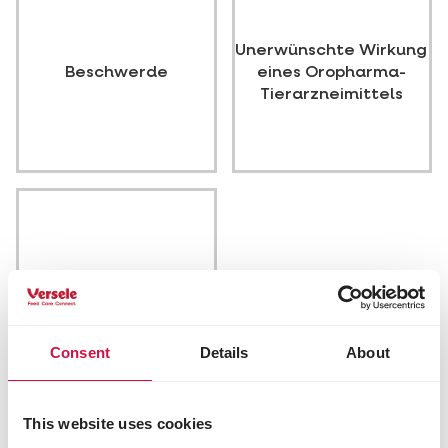
Unerwünschte Wirkung
Beschwerde
eines Oropharma-
Tierarzneimittels
Anderer Gegenstand
Consent
Details
About
Versele
This website uses cookies
Kapellestraat 70