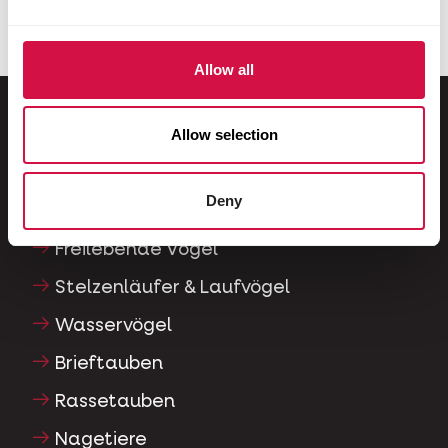
Allow all
Allow selection
Für Ihr Tier
Deny
Ziervögel
Freilebende Vögel
Stelzenläufer & Laufvögel
Wasservögel
Brieftauben
Rassetauben
Nagetiere