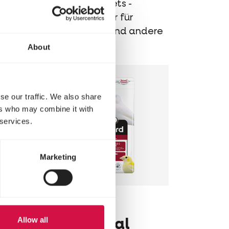
ür
Extrudierte Pellets -
Erhaltungsfutter für
el
Wellensittiche und andere
kleine Sittiche
About
se our traffic. We also share
ers who may combine it with
 services.
Marketing
NUTRIBIRD
Allow all
C19 Original