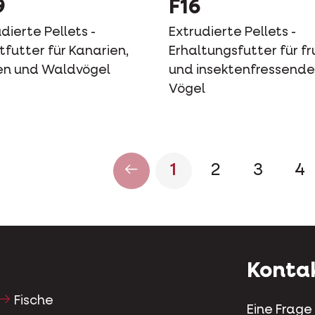
9
F16
dierte Pellets -
Extrudierte Pellets -
tfutter für Kanarien,
Erhaltungsfutter für fr
en und Waldvögel
und insektenfressende
Vögel
1
2
3
4
Konta
Fische
Eine Frage