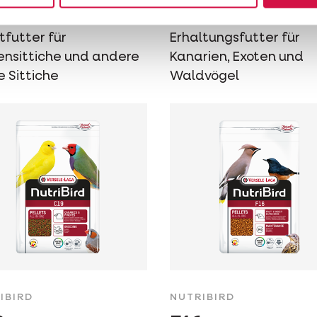
dierte Pellets -
Extrudierte Pellets -
tfutter für
Erhaltungsfutter für
ensittiche und andere
Kanarien, Exoten und
e Sittiche
Waldvögel
IBIRD
NUTRIBIRD