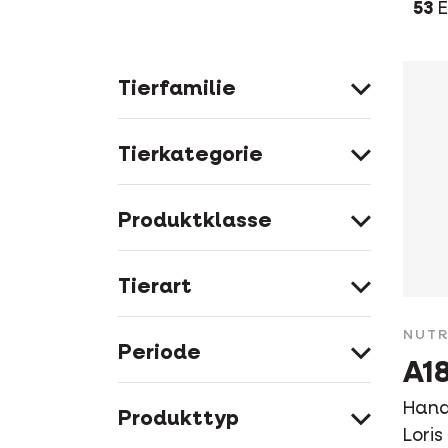
53
E
Tierfamilie
Tierkategorie
Produktklasse
Tierart
NUTR
Periode
A18
Hand
Produkttyp
Loris