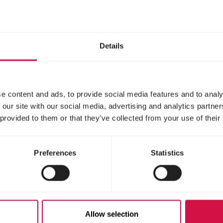
dard-
Handaufzuchtfutter f
aufzuchtfutter für
kleine saat- und
vögel
insektenfressende Vög
Details
e content and ads, to provide social media features and to analy
 our site with our social media, advertising and analytics partn
 provided to them or that they’ve collected from your use of their
Preferences
Statistics
IBIRD
NUTRIBIRD
Allow selection
8
C15