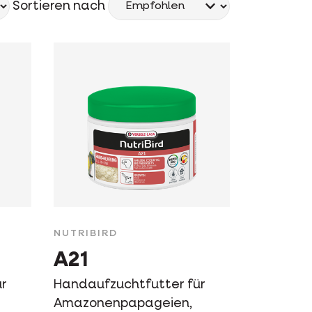
Sortieren nach
NUTRIBIRD
A21
ür
Handaufzuchtfutter für
Amazonenpapageien,