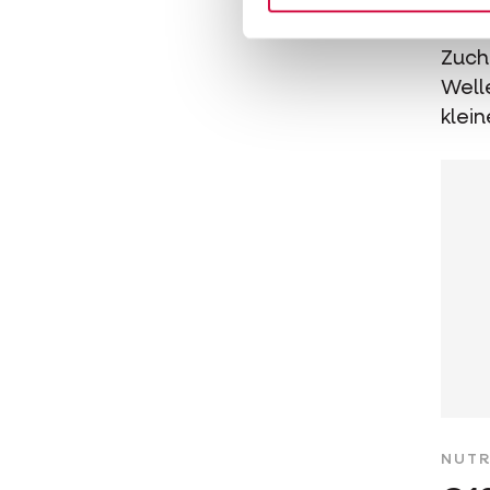
Extru
Zuch
Well
klein
NUTR