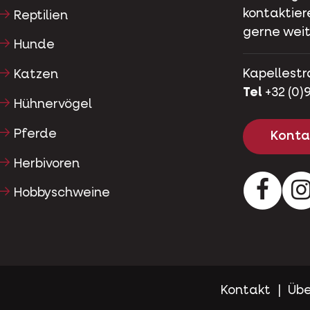
kontaktier
Reptilien
gerne weit
Hunde
Kapellestr
Katzen
Tel
+32 (0)9
Hühnervögel
Pferde
Kontak
Herbivoren
Facebo
Hobbyschweine
Kontakt
Übe