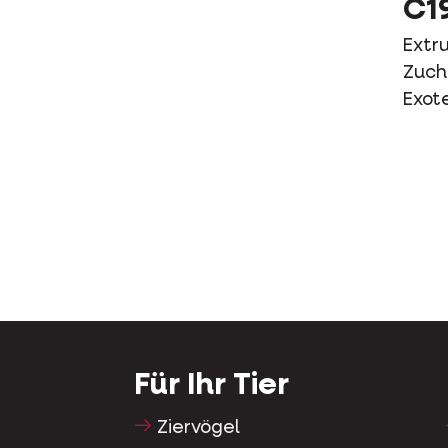
C1
Extru
Zuch
Exot
Für Ihr Tier
Ziervögel