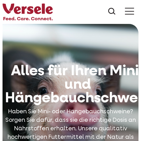
Was suc
Alles für Ihren Mini
und
Hängebauchschwe
Haben Sie Mini- oder Hängebauchschweine?
Sorgen Sie dafür, dass sie die richtige Dosis an
Nährstoffen erhalten. Unsere qualitativ
hochwertigen Futtermittel mit der Natur als