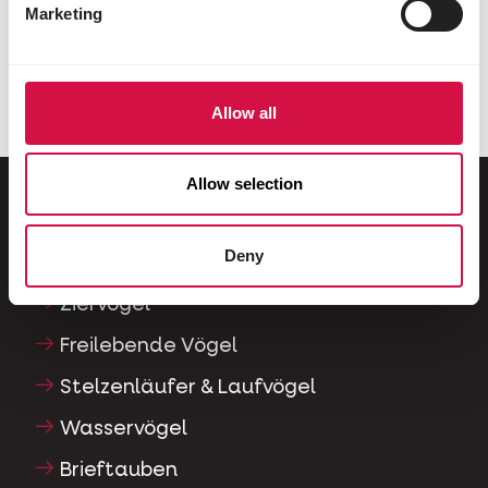
Was sollten Sie unbedingt beachten,
Marketing
wenn Sie sich für ein Mini-Schwein
entscheiden?
Allow all
Allow selection
Für Ihr Tier
Deny
Ziervögel
Freilebende Vögel
Stelzenläufer & Laufvögel
Wasservögel
Brieftauben