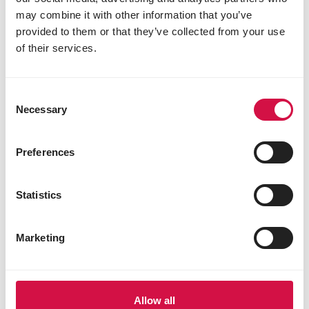
Damit sie ganz sie selbst sein
may combine it with other information that you’ve
können.
provided to them or that they’ve collected from your use
of their services.
Das Geheimnis eines glücklichen Hundes oder
einer glücklichen Katze? Pflege, die auf ihre
einzigartige Persönlichkeit abgestimmt ist.
Consent
Opti Life unterstützt die wahre Natur Ihres
Necessary
Selection
Vierbeiners mit reinen Zutaten und
ganzheitlicher Pflege. Denn ganz sie selbst sein
beginnt im Napf.
Preferences
Statistics
Entdecken Sie jetzt das gesamte
Sortiment!
Marketing
Vorher
Näc
Allow all
unsere Marken