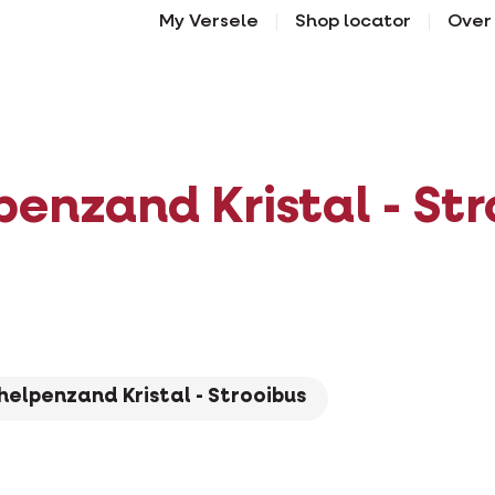
My Versele
Shop locator
Over
penzand Kristal - Str
helpenzand Kristal - Strooibus