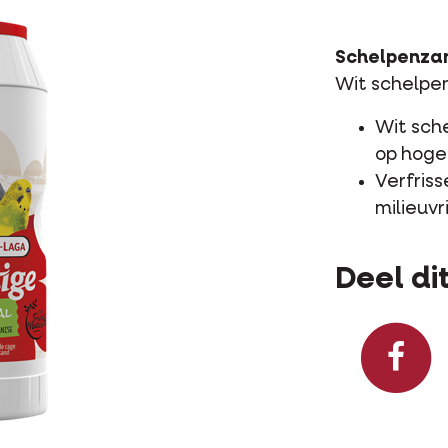
Schelpenza
Wit schelpe
Wit sch
op hoge
Verfriss
milieuvr
Deel dit