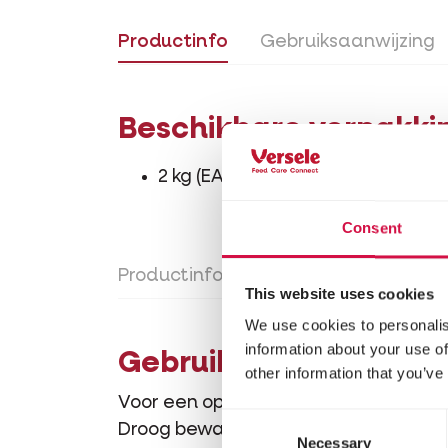
Productinfo
Gebruiksaanwijzing
Beschikbare verpakki
2 kg (EAN5410340230107)
Consent
Productinfo
Gebruiksaanwijzing
This website uses cookies
We use cookies to personalis
information about your use of
Gebruiksaanwijzing
other information that you’ve
Voor een optimale hygiëne, 1 à 2 maa
Consent
Droog bewaren.
Necessary
Selection