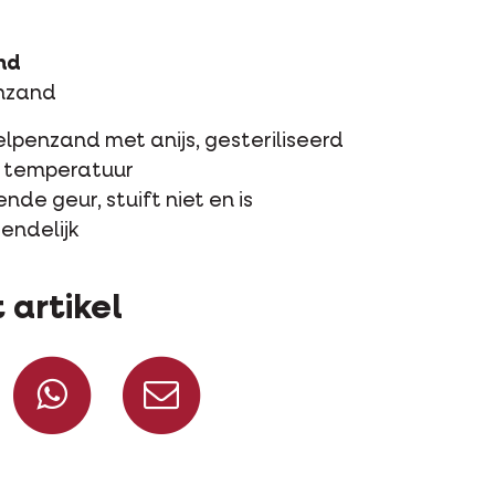
nd
nzand
elpenzand met anijs, gesteriliseerd
 temperatuur
ende geur, stuift niet en is
iendelijk
 artikel
Deel op Facebook
Deel via WhatsApp
Deel via mail