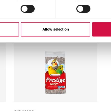
e bezoekers bekeke
Allow selection