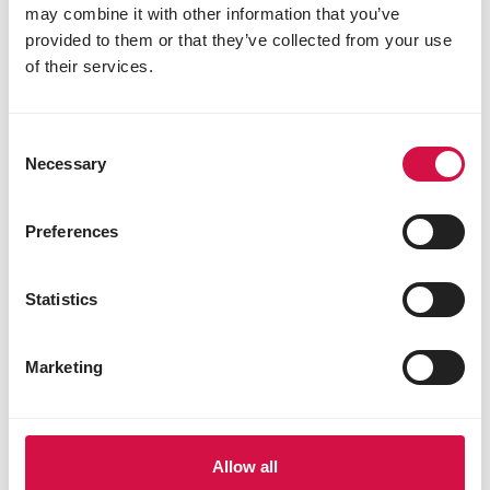
3b502 (mangaan) 48 mg
may combine it with other information that you’ve
3b603 (zink) 45 mg
provided to them or that they’ve collected from your use
3b802 (selenium) 0,2 mg
of their services.
Technologische toevoegingsmiddelen
sepioliet 247 mg
Consent
bentoniet 1,6 g
Necessary
Selection
conserveermiddelen
antioxidanten
Preferences
Sensoriële toevoegingsmiddelen
kleurstoffen
Statistics
smaakstoffen
Marketing
Andere bezoekers bekeken ook:
Allow all