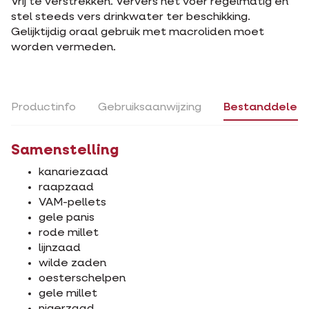
Vrij te verstrekken. Ververs het voer regelmatig en
stel steeds vers drinkwater ter beschikking.
Gelijktijdig oraal gebruik met macroliden moet
worden vermeden.
Productinfo
Gebruiksaanwijzing
Bestanddelen
Samenstelling
kanariezaad
raapzaad
VAM-pellets
gele panis
rode millet
lijnzaad
wilde zaden
oesterschelpen
gele millet