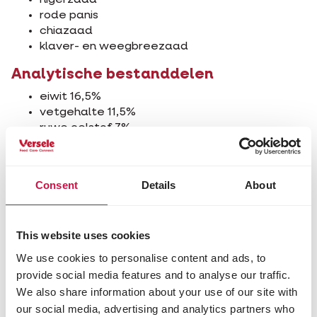
nigerzaad
rode panis
chiazaad
klaver- en weegbreezaad
Analytische bestanddelen
eiwit 16,5%
vetgehalte 11,5%
ruwe celstof 7%
ruwe as 7%
calcium 0,99%
fosfor 0,52%
Consent
Details
About
Toevoegingsmiddelen/kg
Nutritionele toevoegingsmiddelen
This website uses cookies
vitamine A 8800 IE
We use cookies to personalise content and ads, to
vitamine D3 1600 IE
provide social media features and to analyse our traffic.
3b103 (ijzer) 19 mg
We also share information about your use of our site with
3b202 (jodium) 1,3 mg
our social media, advertising and analytics partners who
3b405 (koper) 6,4 mg