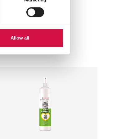
Allow all
n ook: