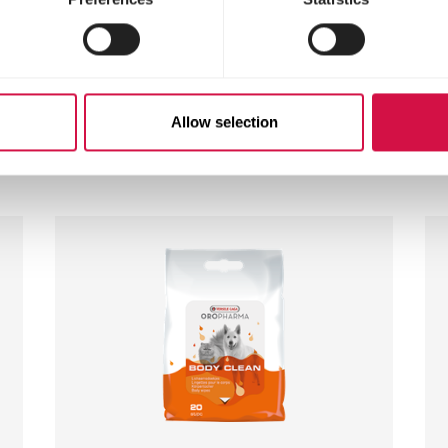
 5 dagen besproeien.
Allow selection
e bezoekers bekeke