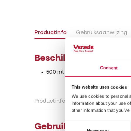
Productinfo
Gebruiksaanwijzing
Beschikbare verpakki
Consent
500 ml (EAN5410340603987)
This website uses cookies
We use cookies to personalis
Productinfo
Gebruiksaanwijzing
information about your use of
other information that you’ve
Consent
Gebruiksaanwijzing
Necessary
Selection