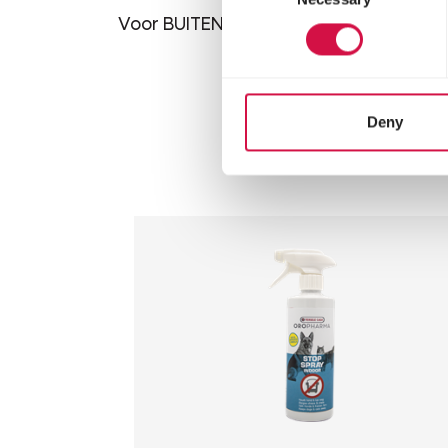
Voor BUITENSHUIS gebruik, om de 4 à
Deny
Ander