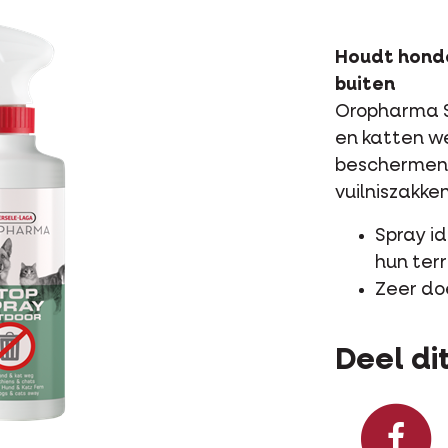
Houdt honde
buiten
Oropharma S
en katten we
beschermen (
vuilniszakken, 
Spray i
hun terr
Zeer do
Deel dit