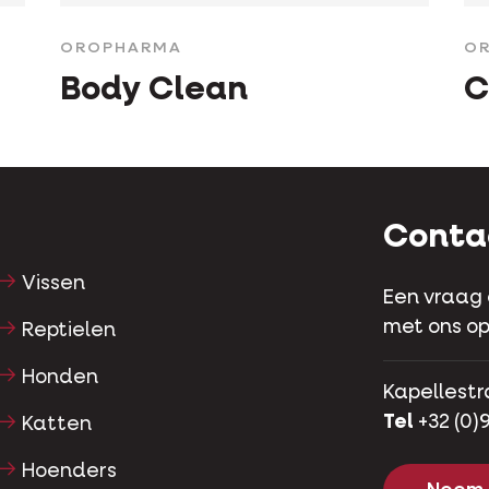
OROPHARMA
O
Body Clean
C
Conta
Vissen
Een vraag
met ons op
Reptielen
Honden
Kapellestr
Tel
+32 (0)9
Katten
Hoenders