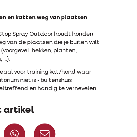
n en katten weg van plaatsen
top Spray Outdoor houdt honden
g van de plaatsen die je buiten wilt
voorgevel, hekken, planten,
...).
deaal voor training kat/hond waar
itorium niet is - buitenshuis
eltreffend en handig te vernevelen
 artikel
Deel op Facebook
Deel via WhatsApp
Deel via mail