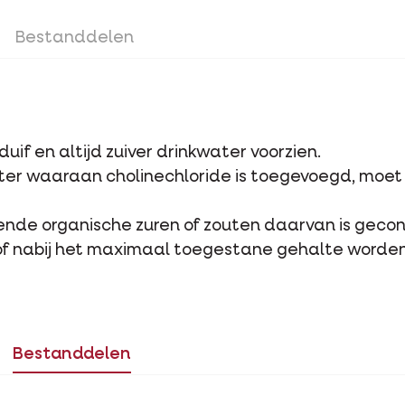
Bestanddelen
if en altijd zuiver drinkwater voorzien.
ater waaraan cholinechloride is toegevoegd, moe
illende organische zuren of zouten daarvan is geco
f nabij het maximaal toegestane gehalte worden 
Bestanddelen