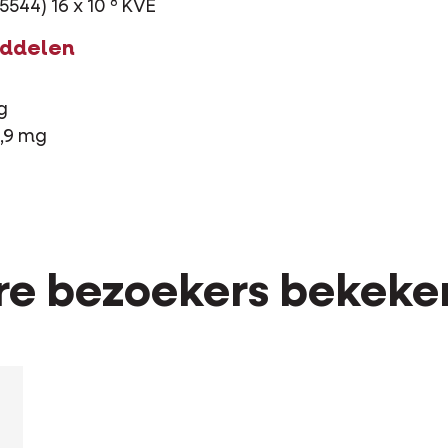
8
5544) 16 x 10
KVE
iddelen
g
2,9 mg
e bezoekers bekeke