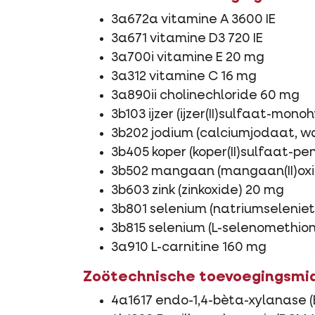
3a672a vitamine A 3600 IE
3a671 vitamine D3 720 IE
3a700i vitamine E 20 mg
3a312 vitamine C 16 mg
3a890ii cholinechloride 60 mg
3b103 ijzer (ijzer(II)sulfaat-mon
3b202 jodium (calciumjodaat, wa
3b405 koper (koper(II)sulfaat-p
3b502 mangaan (mangaan(II)oxi
3b603 zink (zinkoxide) 20 mg
3b801 selenium (natriumseleniet
3b815 selenium (L-selenomethion
3a910 L-carnitine 160 mg
Zoötechnische toevoegingsmi
4a1617 endo-1,4-bèta-xylanase (E