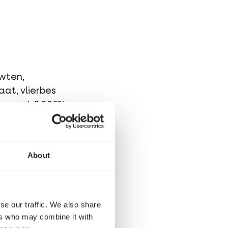
rwten,
aat, vlierbes
uurzout 0,005%,
nt voor drogen)
About
se our traffic. We also share
ers who may combine it with