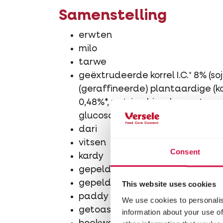
Samenstelling
erwten
milo
tarwe
geëxtrudeerde korrel I.C.⁺ 8% (s
(geraffineerde) plantaardige (kok
0,48%*, natriumbicarbonaat, zou
glucosamine 0,002%, chondroïtin
dari
vitsen
Consent
kardy
gepelde haver
gepelde gerst
This website uses cookies
paddy rijst
We use cookies to personalis
getoaste sojabonen
information about your use of