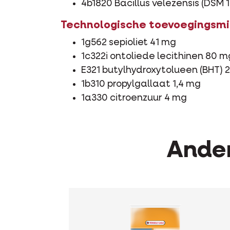
4b1820 Bacillus velezensis (DSM 1
Technologische toevoegingsm
1g562 sepioliet 41 mg
1c322i ontoliede lecithinen 80 m
E321 butylhydroxytolueen (BHT) 
1b310 propylgallaat 1,4 mg
1a330 citroenzuur 4 mg
Ander