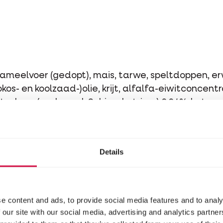
ojameelvoer (gedopt), mais, tarwe, speltdoppen, e
os- en koolzaad-)olie, krijt, alfalfa-eiwitconcentr
t, algen (gedroogd, Schizochytrium) 0,04%, boterz
esulfaat 0,002%; *gedehydreerd fruit, % equivale
Details
e content and ads, to provide social media features and to analy
 our site with our social media, advertising and analytics partn