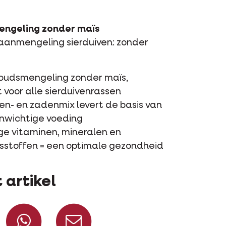
engeling zonder maïs
raanmengeling sierduiven: zonder
udsmengeling zonder maïs,
 voor alle sierduivenrassen
en- en zadenmix levert de basis van
nwichtige voeding
ge vitaminen, mineralen en
sstoffen = een optimale gezondheid
 artikel
Deel op Facebook
Deel via WhatsApp
Deel via mail