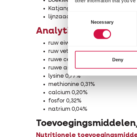
boekweit
other information that you’ve
Katjang Idjoe
Consent
lijnzaad
Necessary
Selection
Analytische bestand
ruw eiwit 15,5%
ruw vet 4,5%
Deny
ruwe celstof 5%
ruwe as 2,5%
lysine 0,77%
methionine 0,31%
calcium 0,20%
fosfor 0,32%
natrium 0,04%
Toevoegingsmiddelen
Nutritionele toevoegingsmidd