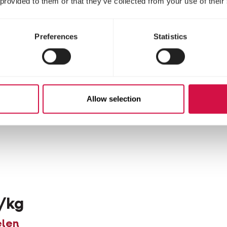
 provided to them or that they’ve collected from your use of their
Preferences
Statistics
delen
Allow selection
/kg
elen