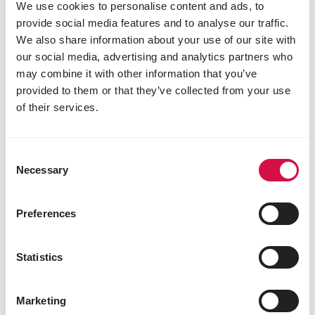
We use cookies to personalise content and ads, to
witte millet
provide social media features and to analyse our traffic.
Analytische bestanddelen
We also share information about your use of our site with
our social media, advertising and analytics partners who
eiwit 13,5%
may combine it with other information that you’ve
vetgehalte 4,5%
provided to them or that they’ve collected from your use
ruwe celstof 6%
ruwe as 4%
of their services.
calcium 0,04%
fosfor 0,42%
Consent
Necessary
Selection
Andere bezoekers bekeken ook:
Preferences
Statistics
Marketing