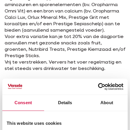
aminozuren en sporenelementen (bv. Oropharma
Omni Vit) en een bron van calcium (bv. Oropharma
Calci Lux, Orlux Mineral Mix, Prestige Grit met
koraaltjes en/of een Prestige Sepiaschelp) aan te
bieden (aanvullend samengesteld voeder).
Voor extra variatie kan je tot 20% van de dagportie
aanvullen met gezonde snacks zoals fruit,
groenten, Nutribird Treats, Prestige Kiemzaad en/of
Prestige Sticks.
Vrij te verstrekken. Ververs het voer regelmatig en
stel steeds vers drinkwater ter beschikking.
Productinfo
Gebruiksaanwijzing
Bestanddelen
Consent
Details
About
Samenstelling
kanariezaad
This website uses cookies
gele millet