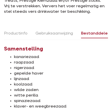
Treats, Prestige Kiemzaad en/of Prestige Sticks.
Vrij te verstrekken. Ververs het voer regelmatig en
stel steeds vers drinkwater ter beschikking.
Productinfo
Gebruiksaanwijzing
Bestanddelen
Samenstelling
kanariezaad
raapzaad
nigerzaad
gepelde haver
lijnzaad
koolzaad
wilde zaden
witte perilla
spinaziezaad
klaver- en weegbreezaad