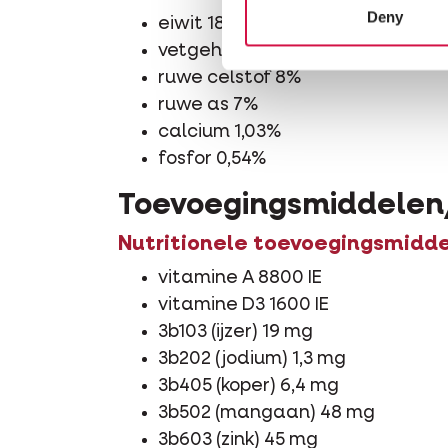
Deny
eiwit 18%
vetgehalte 15%
ruwe celstof 8%
ruwe as 7%
calcium 1,03%
fosfor 0,54%
Toevoegingsmiddelen
Nutritionele toevoegingsmidd
vitamine A 8800 IE
vitamine D3 1600 IE
3b103 (ijzer) 19 mg
3b202 (jodium) 1,3 mg
3b405 (koper) 6,4 mg
3b502 (mangaan) 48 mg
3b603 (zink) 45 mg