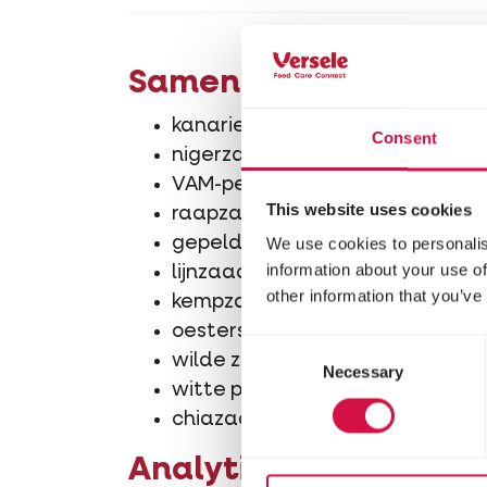
Samenstelling
kanariezaad
Consent
nigerzaad
VAM-pellets
This website uses cookies
raapzaad
gepelde haver
We use cookies to personalis
information about your use of
lijnzaad
other information that you’ve
kempzaad
oesterschelpen
Consent
wilde zaden
Necessary
Selection
witte perilla
chiazaad
Analytische bestand