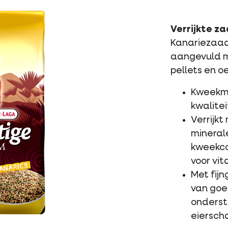
Verrijkte z
Kanariezaa
aangevuld m
pellets en o
Kweekme
kwalite
Verrijk
mineral
kweekcon
voor vit
Met fij
van goe
onderst
eiersch