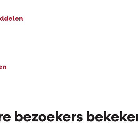
iddelen
en
e bezoekers bekeke