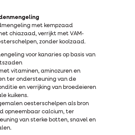
adenmengeling
dmengeling met kempzaad
et chiazaad, verrijkt met VAM-
esterschelpen, zonder koolzaad.
ngeling voor kanaries op basis van
itszaden
t met vitaminen, aminozuren en
en ter ondersteuning van de
ditie en verrijking van broedeieren
ale kuikens.
ngemalen oesterschelpen als bron
d opneembaar calcium, ter
euning van sterke botten, snavel en
alen.