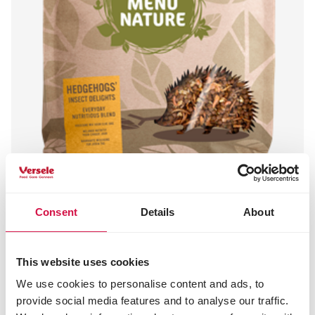
Consent
Details
About
MENU NATURE
Hedgehogs - Insect Delights
This website uses cookies
Nourriture pour hérissons
We use cookies to personalise content and ads, to
provide social media features and to analyse our traffic.