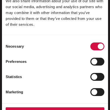
We also share information about your use of our site with
our social media, advertising and analytics partners who
may combine it with other information that you’ve
provided to them or that they’ve collected from your use
Pour votre animal
of their services.
Oiseaux d'ornement
Consent
Oiseaux sauvages
Necessary
Selection
Echassiers & oiseaux coureurs
Oiseaux aquatiques
Preferences
Pigeons voyageurs
Statistics
Pigeons d'ornement
Rongeurs
Marketing
Lapins
Furets