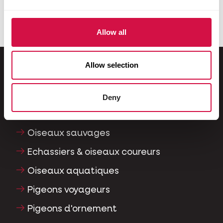
Sauvagines et grues
Allow all
Allow selection
Pour votre animal
Deny
Oiseaux d'ornement
Oiseaux sauvages
Echassiers & oiseaux coureurs
Oiseaux aquatiques
Pigeons voyageurs
Pigeons d'ornement