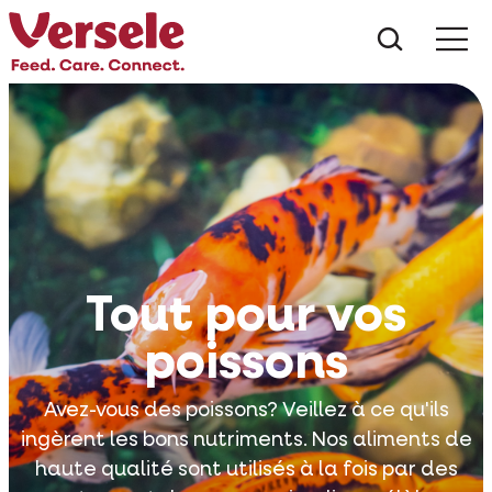
Que che
Mé
Tout pour vos
poissons
Avez-vous des poissons? Veillez à ce qu'ils
ingèrent les bons nutriments. Nos aliments de
haute qualité sont utilisés à la fois par des