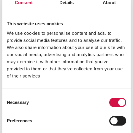
Consent
Details
About
ampoule chauffante, plaque chauffante, ...)
dans le poulailler. Les poussins en profiteront
certainement. Contrairement aux lampes ces
deux appareils n'allument pas, ce qui veut dire
This website uses cookies
qu'ils ne perturbent pas le rythme jour/nuit des
We use cookies to personalise content and ads, to
poussins.
provide social media features and to analyse our traffic.
LE SAVIEZ-VOUS : Coq ou poule ?
We also share information about your use of our site with
our social media, advertising and analytics partners who
Ce n'est qu'après quelques semaines que les
may combine it with other information that you’ve
différences physiques entre les coqs et les poules
provided to them or that they’ve collected from your use
se manifestent. La queue des coqs est souvent un
of their services.
peu plus haute et en plus les coqs sont parfois un
peu plus grands que les poules. À partir de l'âge de 3
mois les coqs commenceront à chanter. Ils se
Consent
développent également des plumes ornementales,
Necessary
ce qui n'est pas le cas chez les poules. Le
Selection
comportement des coqs diffèrera aussi de celui
des poules. Les coqs feront des combats simulés
Preferences
afin de déterminer la hiérarchie dans le groupe.