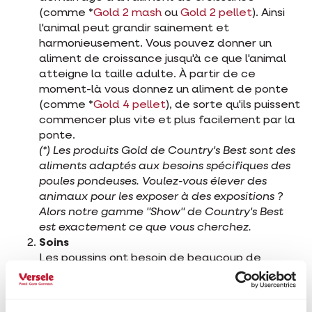
(comme *
Gold 2 mash
ou
Gold 2 pellet
). Ainsi
l'animal peut grandir sainement et
harmonieusement. Vous pouvez donner un
aliment de croissance jusqu'à ce que l'animal
atteigne la taille adulte. À partir de ce
moment-là vous donnez un aliment de ponte
(comme *
Gold 4 pellet
), de sorte qu'ils puissent
commencer plus vite et plus facilement par la
ponte.
(*) Les produits Gold de Country's Best sont des
aliments adaptés aux besoins spécifiques des
poules pondeuses. Voulez-vous élever des
animaux pour les exposer à des expositions ?
Alors notre gamme "Show" de Country's Best
est exactement ce que vous cherchez.
Soins
Les poussins ont besoin de beaucoup de
chaleur. Par temps froid ou lorsque il n'y a pas
d'abri adéquat il est recommandé d'installer
une source de chaleur (lampe chauffante,