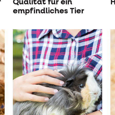
?
Qualität für ein
H
empfindliches Tier