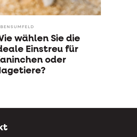
EBENSUMFELD
ie wählen Sie die
deale Einstreu für
aninchen oder
agetiere?
kt