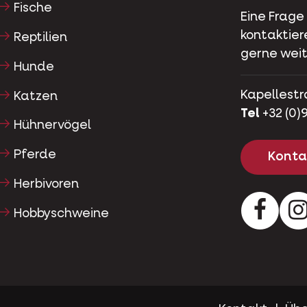
Fische
Eine Frage
kontaktier
Reptilien
gerne weit
Hunde
Kapellestr
Katzen
Tel
+32 (0)9
Hühnervögel
Pferde
Kontak
Herbivoren
Facebo
Hobbyschweine