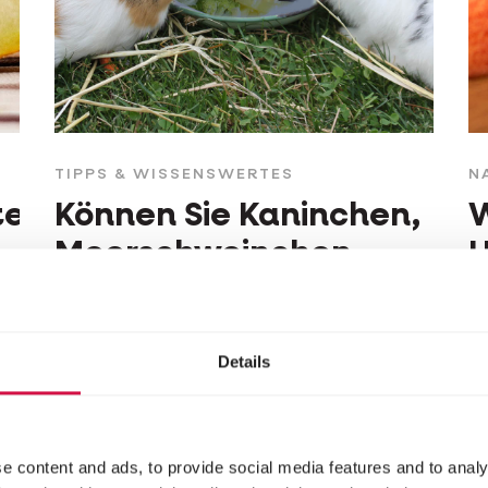
TIPPS & WISSENSWERTES
N
er:
Können Sie Kaninchen,
W
Meerschweinchen
H
oder Hamster
S
?
zusammen im gleichen
Details
Käfig halten?
e content and ads, to provide social media features and to analy