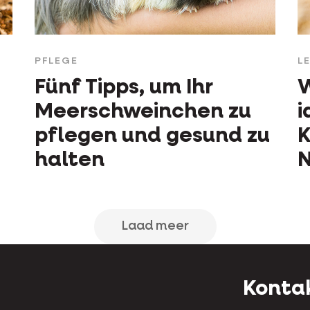
PFLEGE
L
Fünf Tipps, um Ihr
W
Meerschweinchen zu
i
pflegen und gesund zu
K
halten
N
Laad meer
Konta