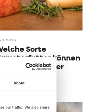
AHRUNG
elche Sorte
amsterfutter können
ie Ihrem Hamster
geben?
About
se our traffic. We also share