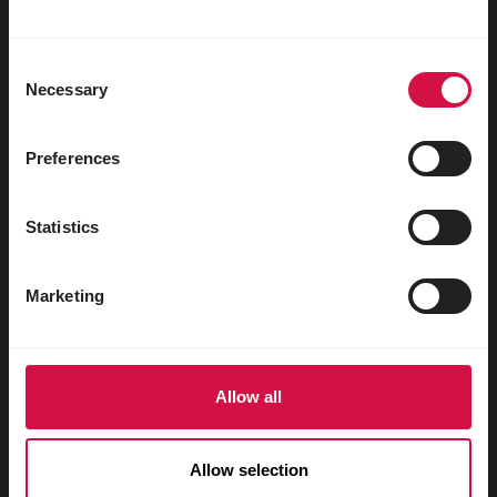
Watervogels
Sportduiven
Consent
Necessary
Sierduiven
Selection
Knaagdieren
Preferences
Konijnen
Fretten
Statistics
Vissen
Marketing
Reptielen
Honden
Katten
Allow all
Hoenders
Allow selection
Paarden