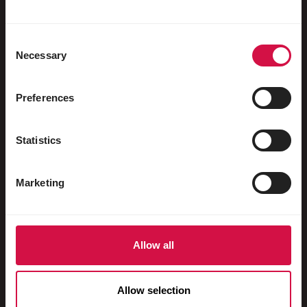
Watervogels
Sportduiven
Consent
Necessary
Sierduiven
Selection
Knaagdieren
Preferences
Konijnen
Fretten
Statistics
Vissen
Marketing
Reptielen
Honden
Katten
Allow all
Hoenders
Allow selection
Paarden