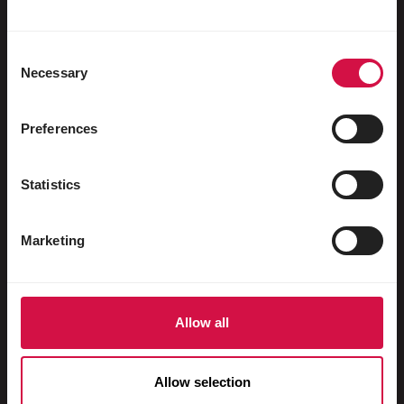
Watervogels
Sportduiven
Consent
Necessary
Sierduiven
Selection
Knaagdieren
Preferences
Konijnen
Fretten
Statistics
Vissen
Marketing
Reptielen
Honden
Katten
Allow all
Hoenders
Allow selection
Paarden