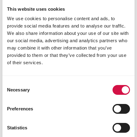
van een gesloten deur en geef hen allebei
iets
lekkers te eten
. Zo leer je hen een positieve link
This website uses cookies
leggen tussen de ‘andere kat’ en ‘traktatie’.
We use cookies to personalise content and ads, to
provide social media features and to analyse our traffic.
Als beide katten rustig aan het eten zijn, kun je de
We also share information about your use of our site with
deur op een kier zetten. Let op: doe dit wel niet te
lang per ‘sessie’. Blijven de katten kalm, dan doe je
our social media, advertising and analytics partners who
de deur de volgende keer enkele centimeters
may combine it with other information that you’ve
meer open. Herhaal de oefening tweemaal per
provided to them or that they’ve collected from your use
dag, en laat de katten na enkele weken aan elkaar
of their services.
snuffelen.
Sommige katten laten zich niet zo snel afleiden
Consent
door eten of snoepjes. Je zult hen op een andere
Necessary
Selection
manier moeten afleiden. Kattenkruid kan een
alternatieve afleiding vormen: je kunt speeltjes
besproeien met kattenkruid
en daarmee je ‘oude’
Preferences
kat afleiden in bovenstaande oefening.
Statistics
Deel dit artikel