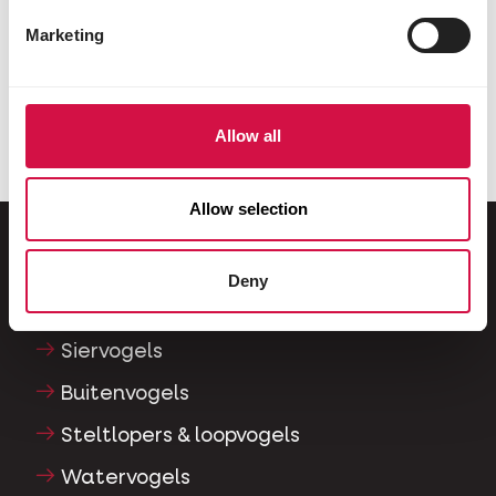
Deel op Facebook
Deel via W
Deel v
Marketing
Allow all
Voor jou geselecteerd
Allow selection
Deny
Voor jouw dier
Siervogels
Buitenvogels
Steltlopers & loopvogels
Watervogels