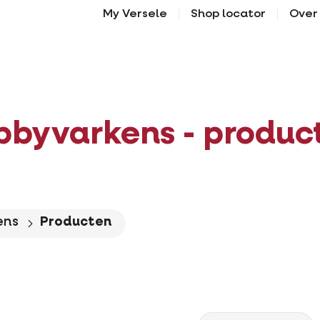
My Versele
Shop locator
Over
bbyvarkens - produc
ens
Producten