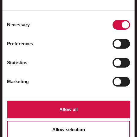
Watervogels
Sportduiven
Consent
Necessary
Sierduiven
Selection
Knaagdieren
Preferences
Konijnen
Fretten
Statistics
Vissen
Marketing
Reptielen
Honden
Katten
Allow all
Hoenders
Allow selection
Paarden