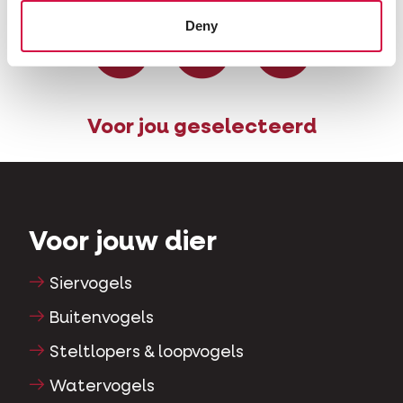
Deel op Facebook
Deel via W
Deel v
Deny
Voor jou geselecteerd
Voor jouw dier
Siervogels
Buitenvogels
Steltlopers & loopvogels
Watervogels