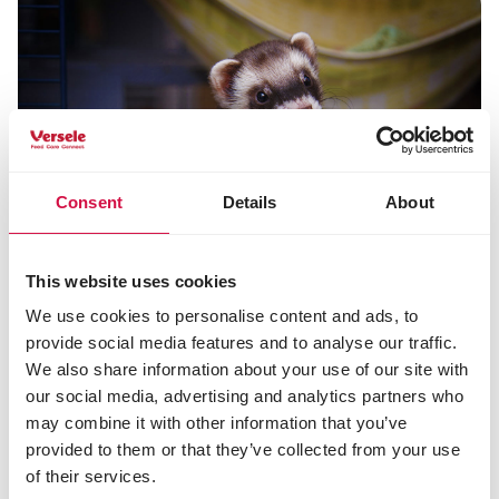
Consent
Details
About
This website uses cookies
Nadelen van fretten
We use cookies to personalise content and ads, to
provide social media features and to analyse our traffic.
Het woord 'fret' komt van het Latijnse furonem, wat
We also share information about your use of our site with
'dief' betekent. En dat is best toepasselijk. Heb je
our social media, advertising and analytics partners who
een fret als huisdier, dan moet je je huis daaraan
aanpassen, want alles wat een fret kan stukmaken,
may combine it with other information that you’ve
loopt gevaar. Ze neuzen overal in - ook (en vooral) in
provided to them or that they’ve collected from your use
plaatsen waar ze niet thuishoren. Want fretten zijn
of their services.
schatten, maar leven om te spelen. Wees daarop