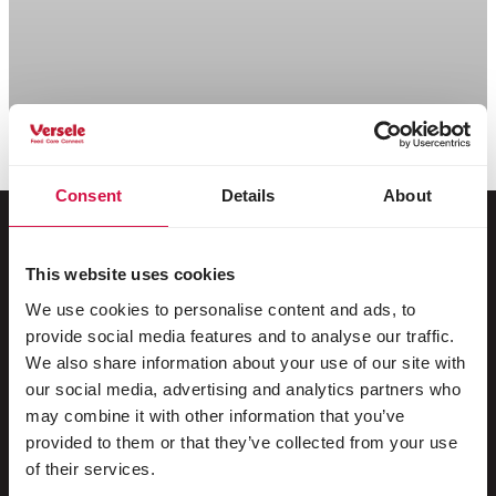
Scroll down
Consent
Details
About
This website uses cookies
Voor jouw dier
We use cookies to personalise content and ads, to
provide social media features and to analyse our traffic.
Siervogels
We also share information about your use of our site with
Buitenvogels
our social media, advertising and analytics partners who
may combine it with other information that you’ve
Steltlopers & loopvogels
provided to them or that they’ve collected from your use
Watervogels
of their services.