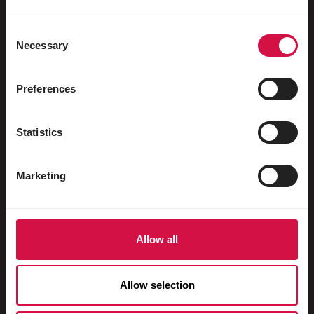
Sportduiven
Consent
Sierduiven
Necessary
Selection
Knaagdieren
Konijnen
Preferences
Fretten
Statistics
Vissen
Reptielen
Marketing
Honden
Katten
Allow all
Hoenders
Paarden
Allow selection
Herbivoren