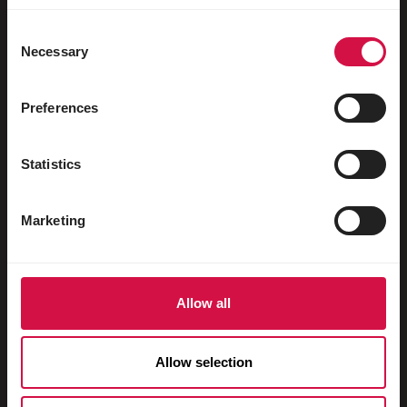
Sportduiven
Consent
Sierduiven
Necessary
Selection
Knaagdieren
Preferences
Konijnen
Fretten
Statistics
Vissen
Reptielen
Marketing
Honden
Katten
Allow all
Hoenders
Paarden
Allow selection
Herbivoren