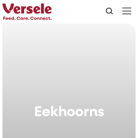
Wat zoe
Eekhoorns